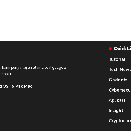
Quick L
Tutorial
 kami punya sajian utama soal gadgets,
Tech New
 sobat.
Gadgets
k
iOS 16
iPad
Mac
Cybersecu
Aplikasi
Insight
Cryptocur