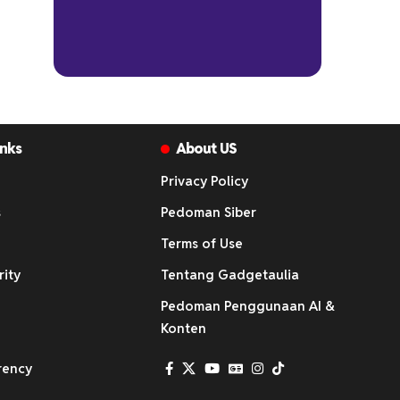
inks
About US
Privacy Policy
s
Pedoman Siber
Terms of Use
rity
Tentang Gadgetaulia
Pedoman Penggunaan AI &
Konten
rency