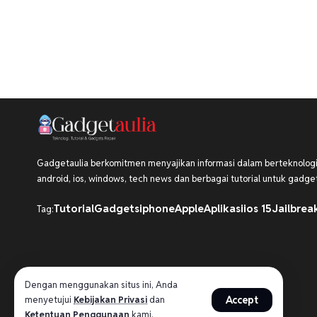
Gadgetaulia berkomitmen menyajikan informasi dalam berteknologi,
android, ios, windows, tech news dan berbagai tutorial untuk gadget
Tutorial
Gadgets
iphone
Apple
Aplikasi
ios 15
Jailbrea
Tag:
Dengan menggunakan situs ini, Anda
Accept
menyetujui
Kebijakan Privasi
dan
Ketentuan Penggunaan
kami.