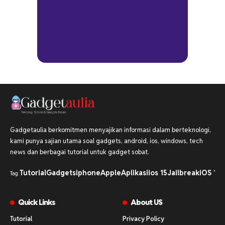
Gadgetaulia berkomitmen menyajikan informasi dalam berteknologi,
kami punya sajian utama soal gadgets, android, ios, windows, tech
news dan berbagai tutorial untuk gadget sobat.
Tutorial
Gadgets
iphone
Apple
Aplikasi
ios 15
Jailbreak
iOS 16
i
Tag:
Quick Links
About US
Tutorial
Privacy Policy