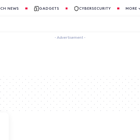
ECH NEWS
GADGETS
CYBERSECURITY
MORE
- Advertisement -