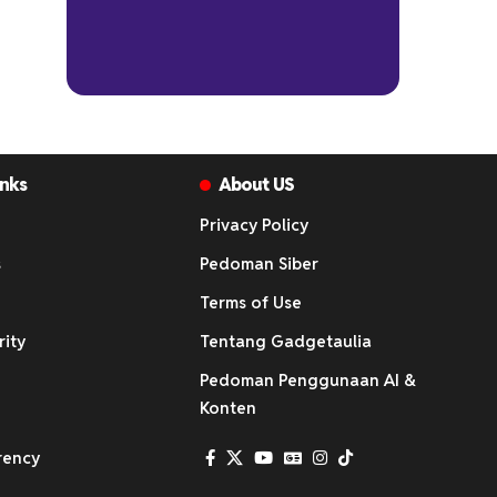
inks
About US
Privacy Policy
s
Pedoman Siber
Terms of Use
rity
Tentang Gadgetaulia
Pedoman Penggunaan AI &
Konten
rency