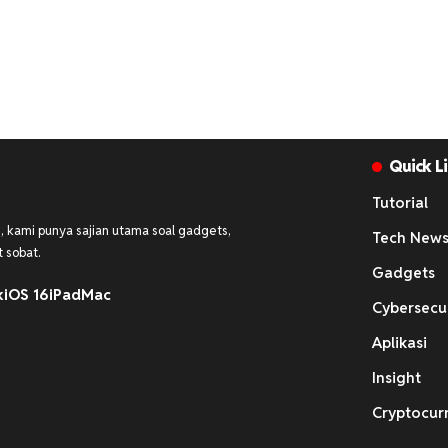
Quick L
Tutorial
 kami punya sajian utama soal gadgets,
Tech New
 sobat.
Gadgets
k
iOS 16
iPad
Mac
Cybersecu
Aplikasi
Insight
Cryptocur