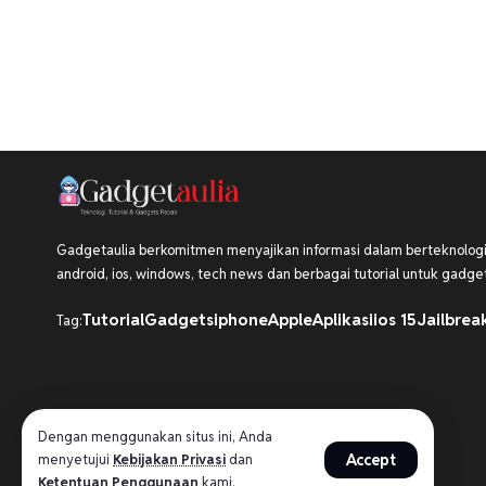
Gadgetaulia berkomitmen menyajikan informasi dalam berteknologi,
android, ios, windows, tech news dan berbagai tutorial untuk gadget
Tutorial
Gadgets
iphone
Apple
Aplikasi
ios 15
Jailbrea
Tag:
Dengan menggunakan situs ini, Anda
Accept
menyetujui
Kebijakan Privasi
dan
Ketentuan Penggunaan
kami.