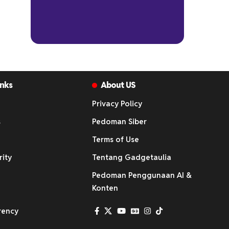
inks
About US
Privacy Policy
s
Pedoman Siber
Terms of Use
rity
Tentang Gadgetaulia
Pedoman Penggunaan AI &
Konten
rency