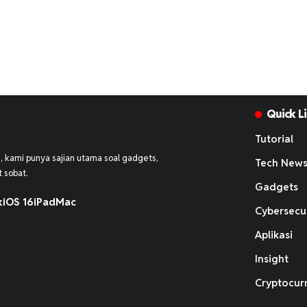
Quick L
Tutorial
 kami punya sajian utama soal gadgets,
Tech New
 sobat.
Gadgets
k
iOS 16
iPad
Mac
Cybersecu
Aplikasi
Insight
Cryptocur