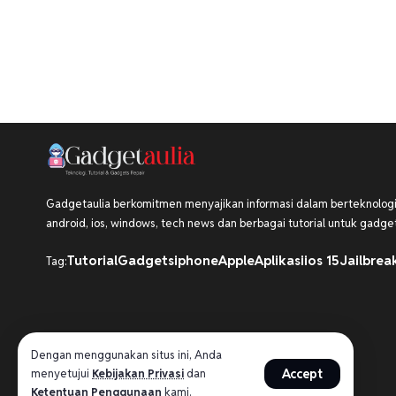
Gadgetaulia berkomitmen menyajikan informasi dalam berteknologi,
android, ios, windows, tech news dan berbagai tutorial untuk gadget
Tutorial
Gadgets
iphone
Apple
Aplikasi
ios 15
Jailbrea
Tag:
Dengan menggunakan situs ini, Anda
Accept
menyetujui
Kebijakan Privasi
dan
Ketentuan Penggunaan
kami.