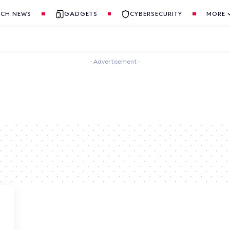
ECH NEWS
GADGETS
CYBERSECURITY
MORE
- Advertisement -