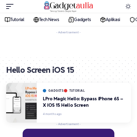
Tutorial
Tech News
Gadgets
Aplikasi
- Advertisement -
Hello Screen iOS 15
GADGETS
TUTORIAL
LPro Magic Hello: Bypass iPhone 6S –
X iOS 15 Hello Screen
4 months ago
- Advertisement -