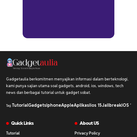
Gadgetaulia berkomitmen menyajikan informasi dalam berteknologi,
kami punya sajian utama soal gadgets, android, ios, windows, tech
news dan berbagai tutorial untuk gadget sobat.
Tutorial
Gadgets
iphone
Apple
Aplikasi
ios 15
Jailbreak
iOS 16
i
Tag:
Quick Links
About US
Tutorial
Privacy Policy