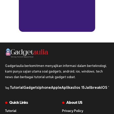
Gadgetaulia berkomitmen menyajikan informasi dalam berteknologi,
kami punya sajian utama soal gadgets, android, ios, windows, tech
news dan berbagai tutorial untuk gadget sobat.
Tutorial
Gadgets
iphone
Apple
Aplikasi
ios 15
Jailbreak
iOS 16
i
Tag:
Quick Links
About US
Tutorial
Privacy Policy