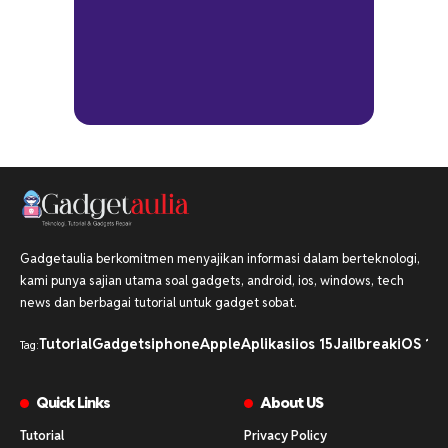
Gadgetaulia berkomitmen menyajikan informasi dalam berteknologi,
kami punya sajian utama soal gadgets, android, ios, windows, tech
news dan berbagai tutorial untuk gadget sobat.
Tutorial
Gadgets
iphone
Apple
Aplikasi
ios 15
Jailbreak
iOS 16
i
Tag:
Quick Links
About US
Tutorial
Privacy Policy