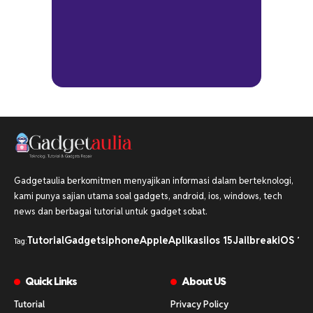
Gadgetaulia berkomitmen menyajikan informasi dalam berteknologi,
kami punya sajian utama soal gadgets, android, ios, windows, tech
news dan berbagai tutorial untuk gadget sobat.
Tutorial
Gadgets
iphone
Apple
Aplikasi
ios 15
Jailbreak
iOS 16
i
Tag:
Quick Links
About US
Tutorial
Privacy Policy