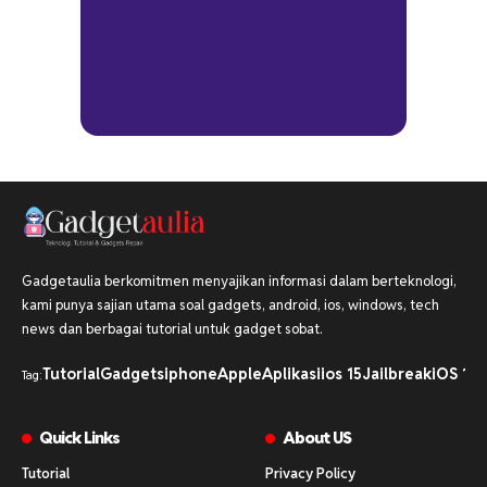
Gadgetaulia berkomitmen menyajikan informasi dalam berteknologi,
kami punya sajian utama soal gadgets, android, ios, windows, tech
news dan berbagai tutorial untuk gadget sobat.
Tutorial
Gadgets
iphone
Apple
Aplikasi
ios 15
Jailbreak
iOS 16
i
Tag:
Quick Links
About US
Tutorial
Privacy Policy