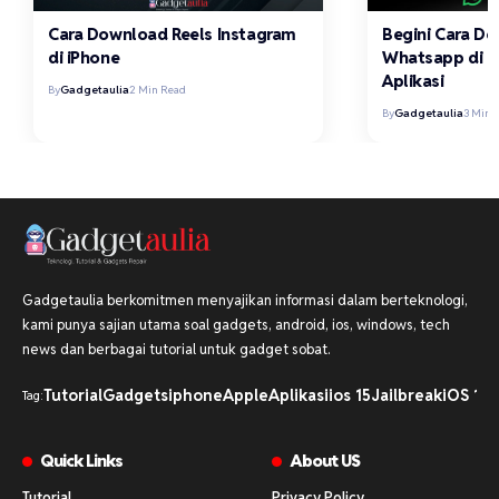
Cara Download Reels Instagram
Begini Cara D
di iPhone
Whatsapp di i
Aplikasi
By
Gadgetaulia
2 Min Read
By
Gadgetaulia
3 Min 
Gadgetaulia berkomitmen menyajikan informasi dalam berteknologi,
kami punya sajian utama soal gadgets, android, ios, windows, tech
news dan berbagai tutorial untuk gadget sobat.
Tutorial
Gadgets
iphone
Apple
Aplikasi
ios 15
Jailbreak
iOS 16
i
Tag:
Quick Links
About US
Tutorial
Privacy Policy