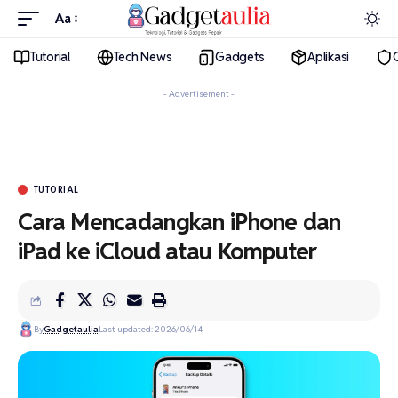
Aa
Tutorial
Tech News
Gadgets
Aplikasi
- Advertisement -
TUTORIAL
Cara Mencadangkan iPhone dan
iPad ke iCloud atau Komputer
By
Gadgetaulia
Last updated: 2026/06/14