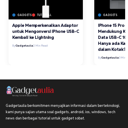
GADGETS
TUTORIAL
GADGETS
Apple Memperkenalkan Adaptor
IPhone 15 Pro 
untuk Mengonversi iPhone USB-C
Mendukung Kec
Kembali ke Lightning
Data USB-C 10 
Hanya ada Kabe
By
Gadgetaulia
2 Min Read
dalam Kotak?
By
Gadgetaulia
3 Min 
Gadgetaulia berkomitmen menyajikan informasi dalam berteknologi,
kami punya sajian utama soal gadgets, android, ios, windows, tech
news dan berbagai tutorial untuk gadget sobat.