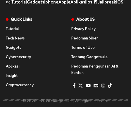
Tutorial
Gadgets
iphone
Apple
Aplikasi
ios 15
Jailbreak
iOS 16
i
Tag:
Quick Links
About US
Tutorial
Privacy Policy
Tech News
Pedoman Siber
Gadgets
Terms of Use
Cybersecurity
Tentang Gadgetaulia
Aplikasi
Pedoman Penggunaan AI &
Konten
Insight
Cryptocurrency
© 2020 – 2026 Gadgetaulia | All Right Reserverd