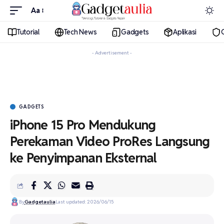
Aa
Tutorial
Tech News
Gadgets
Aplikasi
- Advertisement -
GADGETS
iPhone 15 Pro Mendukung
Perekaman Video ProRes Langsung
ke Penyimpanan Eksternal
By
Gadgetaulia
Last updated: 2026/06/15